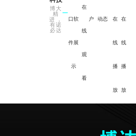
在
博大
精
口软
户
动态
在
在
进，
有诺
必达
线
件展
线
线
观
示
播
播
看
放
放
6寸8寸开炼机
单螺杆过滤性测试机
天地盖成型机
全自动贴铁片磁铁机
公司芭乐视频APPIOS
橡塑芭乐APP旧版本下载入口软件
公司简介
平板硫化机（压片机）
全自动贴角机
上糊视觉定位机
双螺杆造粒机
礼盒芭乐APP旧版本下载入口软件
行业资讯
合作伙伴
全自动V槽机
半圆冲孔机（手指位冲裁机）
2L5L密炼机
0.5L密炼机
智能集成
常见问题
视频中心
0.05L密炼机
单螺杆过滤仪
纸板钻孔机