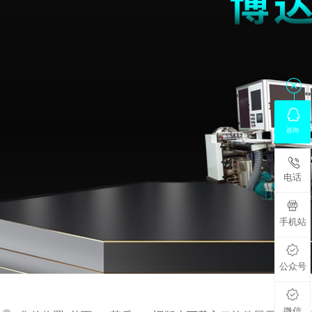


咨询

电话

手机站

公众号

微信