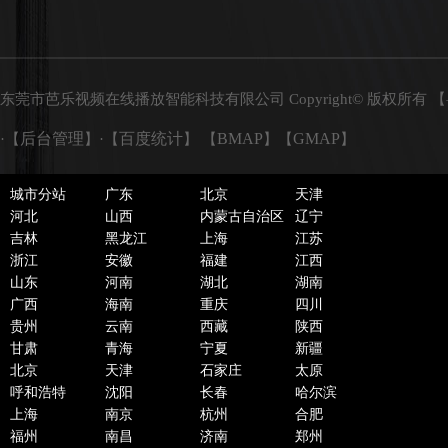
东莞市芭乐视频在线播放智能科技有限公司 Copyright© 版权所有 【
后台管理
百度统计
BMAP
GMAP
·【
】·【
】 【
】【
】
城市分站
广东
北京
天津
河北
山西
内蒙古自治区
辽宁
吉林
黑龙江
上海
江苏
浙江
安徽
福建
江西
山东
河南
湖北
湖南
广西
海南
重庆
四川
贵州
云南
西藏
陕西
甘肃
青海
宁夏
新疆
北京
天津
石家庄
太原
呼和浩特
沈阳
长春
哈尔滨
上海
南京
杭州
合肥
福州
南昌
济南
郑州