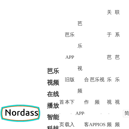
关
联
芭
芭乐
于
系
乐
APP
芭
芭
视
芭乐
旧版
合
芭乐视
乐
乐
视频
频
在线
首
本下
作
频
视
视
播放
APP
智能
页
载入
客
APPIOS
频
频
科技